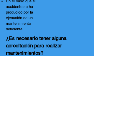
En el caso que el
accidente se ha
producido por la
ejecución de un
mantenimiento
deficiente.
¿Es necesario tener alguna
acreditación para realizar
mantenimientos?
No es un
requisito exigido por
la legislación
nacional la
acreditación de
empresas o
profesionales para
ejercer las
actividades de
mantenimiento,
instalación,
fabricación o
automatización de