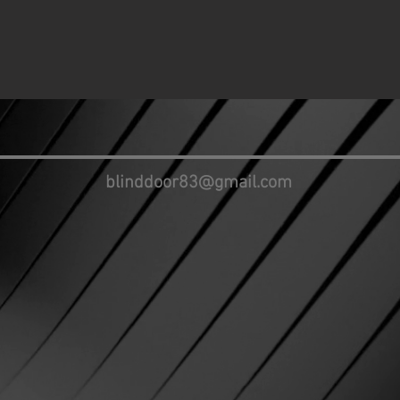
blinddoor83@gmail.com