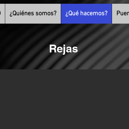
O
¿Quiénes somos?
¿Qué hacemos?
Puer
Rejas