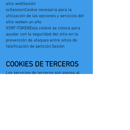
sitio webSesión
svSessionCookie necesaria para la
utilización de las opciones y servicios del
sitio weben un año
XSRF-TOKENEsta cookie se coloca para
ayudar con la seguridad del sitio en la
prevención de ataques entre sitios de
falsificación de petición.Sesión
COOKIES DE TERCEROS
Los servicios de terceros son ajenos al
control del editor. Los proveedores pueden
modificar en todo momento sus
condiciones de servicio, finalidad y
utilización de las cookies, etc.
Proveedores externos de este sitio web:
No se instalan cookies controladas por
terceros
PANEL DE