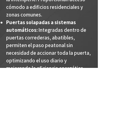
cómodo a edificios residenciales y
zonas comunes.
Puertas solapadas a sistemas
automáticos:
Integradas dentro de
puertas correderas, abatibles,
permiten el paso peatonal sin
necesidad de accionar toda la puerta,
optimizando el uso diario y
mejorando la eficiencia energética.
En Blind-door, fabricamos cada
puerta peatonal a medida, cuidando
hasta el último detalle en soldaduras,
acabados, herrajes y cerraduras.
Seguridad, durabilidad y diseño
unidos en una sola puerta.